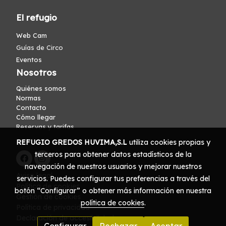
El refugio
Web Cam
Guías de Circo
Eventos
Nosotros
Quiénes somos
Normas
Contacto
Cómo llegar
Reservas y tarifas
REFUGIO GREDOS HUVIMA,S.L
utiliza cookies propias y
terceros para obtener datos estadísticos de la
navegación de nuestros usuarios y mejorar nuestros
Aviso legal
servicios. Puedes configurar tus preferencias a través del
Política de cookies
botón “Configurar” o obtener más información en nuestra
Gestión de cookies
política de cookies
.
Política de privacidad
Declaración de accesibilidad