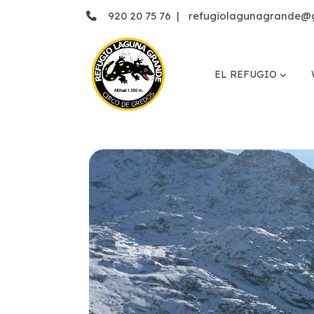
920 20 75 76
|
refugiolagunagrande@
EL REFUGIO