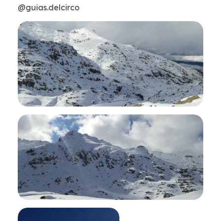
@guias.delcirco