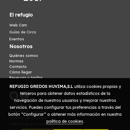
El refugio
Web Cam
Guías de Circo
Eventos
Nosotros
Quiénes somos
Normas
Contacto
Cómo llegar
Reservas y tarifas
REFUGIO GREDOS HUVIMA,S.L
utiliza cookies propias y
terceros para obtener datos estadísticos de la
navegación de nuestros usuarios y mejorar nuestros
Aviso legal
servicios. Puedes configurar tus preferencias a través del
Política de cookies
botón “Configurar” o obtener más información en nuestra
Gestión de cookies
política de cookies
.
Política de privacidad
Declaración de accesibilidad