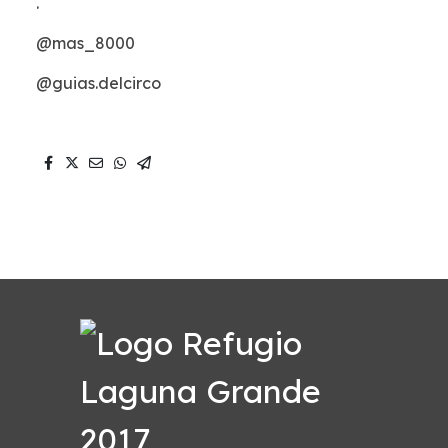
.
@mas_8000
@guias.delcirco