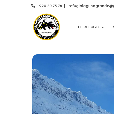
920 20 75 76
|
refugiolagunagrande@
EL REFUGIO