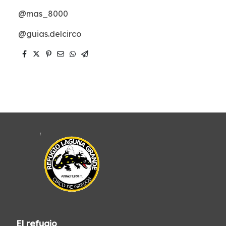
@mas_8000
@guias.delcirco
El refugio