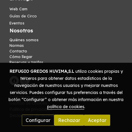
Web Cam
Guías de Circo
Eventos
Nosotros
Quiénes somos
Normas
Contacto
Cómo llegar
Reservas y tarifas
REFUGIO GREDOS HUVIMA,S.L
utiliza cookies propias y
terceros para obtener datos estadísticos de la
navegación de nuestros usuarios y mejorar nuestros
Aviso legal
servicios. Puedes configurar tus preferencias a través del
Política de cookies
botón “Configurar” o obtener más información en nuestra
Gestión de cookies
política de cookies
.
Política de privacidad
Declaración de accesibilidad
Configurar
Rechazar
Aceptar