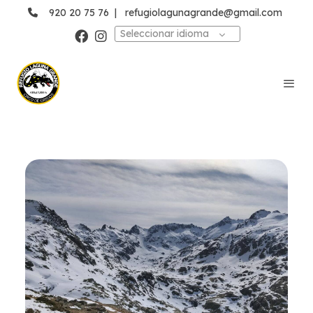
920 20 75 76
|
refugiolagunagrande@gmail.com
Seleccionar idioma