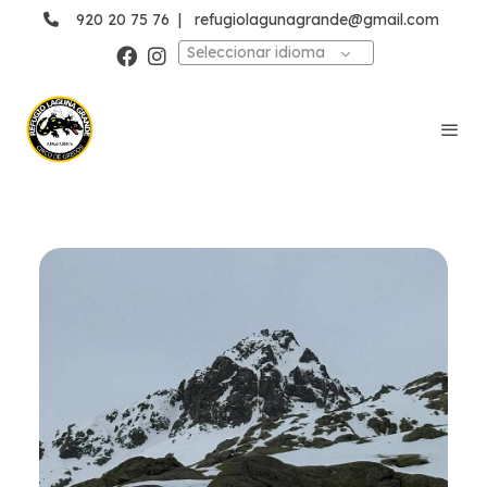
920 20 75 76
|
refugiolagunagrande@gmail.com
Seleccionar idioma