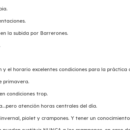
pia.
entaciones.
n la subida por Barrerones.
.
y el horario excelentes condiciones para la práctica d
e primavera.
 en condiciones trop.
...pero atención horas centrales del día.
 invernal, piolet y crampones. Y tener un conocimient
o pueden sustituir NUNCA a los crampones, en caso d