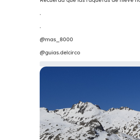
.
.
@mas_8000
@guias.delcirco