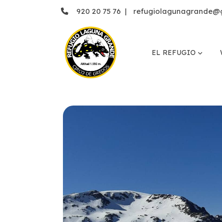
920 20 75 76
|
refugiolagunagrande@
EL REFUGIO