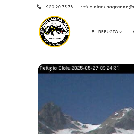
920 20 75 76
|
refugiolagunagrande@
EL REFUGIO