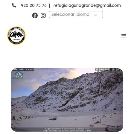
920 20 75 76
|
refugiolagunagrande@gmail.com
Seleccionar idioma