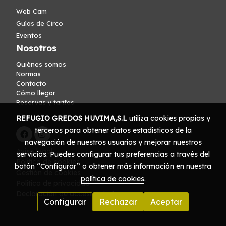
Web Cam
Guías de Circo
Eventos
Nosotros
Quiénes somos
Normas
Contacto
Cómo llegar
Reservas y tarifas
REFUGIO GREDOS HUVIMA,S.L
utiliza cookies propias y
terceros para obtener datos estadísticos de la
navegación de nuestros usuarios y mejorar nuestros
Aviso legal
servicios. Puedes configurar tus preferencias a través del
Política de cookies
botón “Configurar” o obtener más información en nuestra
Gestión de cookies
política de cookies
.
Política de privacidad
Declaración de accesibilidad
Configurar
Rechazar
Aceptar